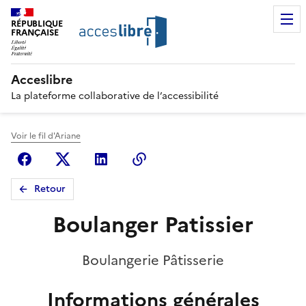
RÉPUBLIQUE
FRANÇAISE
Acceslibre
La plateforme collaborative de l’accessibilité
Voir le fil d'Ariane
Facebook
X (anciennement Twitter)
Linkedin
Copier le lien
Retour
Boulanger Patissier
Boulangerie Pâtisserie
Informations générales