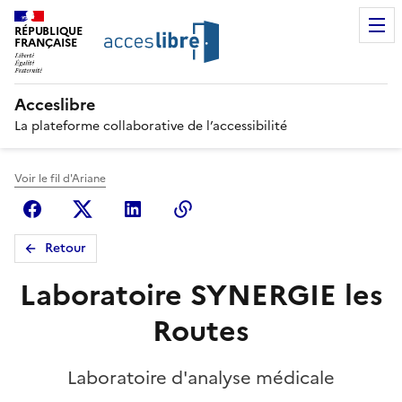
RÉPUBLIQUE
FRANÇAISE
Acceslibre
La plateforme collaborative de l’accessibilité
Voir le fil d'Ariane
Facebook
X (anciennement Twitter)
Linkedin
Copier le lien
Retour
Laboratoire SYNERGIE les
Routes
Laboratoire d'analyse médicale