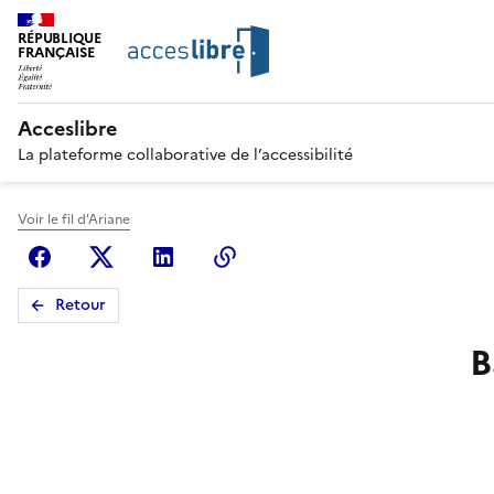
RÉPUBLIQUE
FRANÇAISE
Acceslibre
La plateforme collaborative de l’accessibilité
Voir le fil d'Ariane
Facebook
X (anciennement Twitter)
Linkedin
Copier le lien
Retour
B