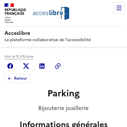
RÉPUBLIQUE
FRANÇAISE
Acceslibre
La plateforme collaborative de l’accessibilité
Voir le fil d'Ariane
Facebook
X (anciennement Twitter)
Linkedin
Copier le lien
Retour
Parking
Bijouterie joaillerie
Informations générales