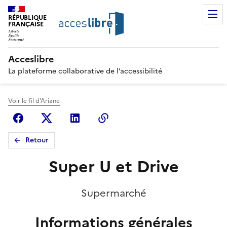
RÉPUBLIQUE
FRANÇAISE
Acceslibre
La plateforme collaborative de l’accessibilité
Voir le fil d'Ariane
Facebook
X (anciennement Twitter)
Linkedin
Copier le lien
Retour
Super U et Drive
Supermarché
Informations générales