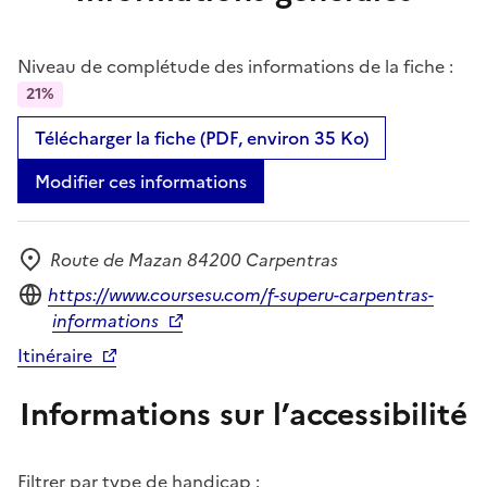
Niveau de complétude des informations de la fiche :
21%
Télécharger la fiche (PDF, environ 35 Ko)
Modifier ces informations
Route de Mazan 84200 Carpentras
Adresse
Site internet
https://www.coursesu.com/f-superu-carpentras-
informations
Itinéraire
Informations sur l’accessibilité
Filtrer par type de handicap :