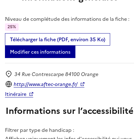
Niveau de complétude des informations de la fiche :
25%
Télécharger la fiche (PDF, environ 35 Ko)
Modifier ces informations
34 Rue Contrescarpe 84100 Orange
Adresse
Site internet
http://www.aftec-orange.fr/
Itinéraire
Informations sur l’accessibilité
Filtrer par type de handicap :
Affichez uniquement les infos d'accessibilité qui vous