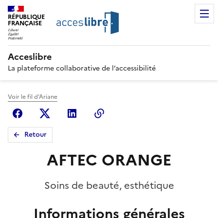
RÉPUBLIQUE
FRANÇAISE
Acceslibre
La plateforme collaborative de l’accessibilité
Voir le fil d'Ariane
Facebook
X (anciennement Twitter)
Linkedin
Copier le lien
Retour
AFTEC ORANGE
Soins de beauté, esthétique
Informations générales