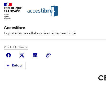
RÉPUBLIQUE
FRANÇAISE
Acceslibre
La plateforme collaborative de l’accessibilité
Voir le fil d'Ariane
Facebook
X (anciennement Twitter)
Linkedin
Copier le lien
Retour
CB