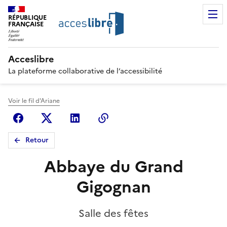
RÉPUBLIQUE
FRANÇAISE
Acceslibre
La plateforme collaborative de l’accessibilité
Voir le fil d'Ariane
Facebook
X (anciennement Twitter)
Linkedin
Copier le lien
Retour
Abbaye du Grand
Gigognan
Salle des fêtes