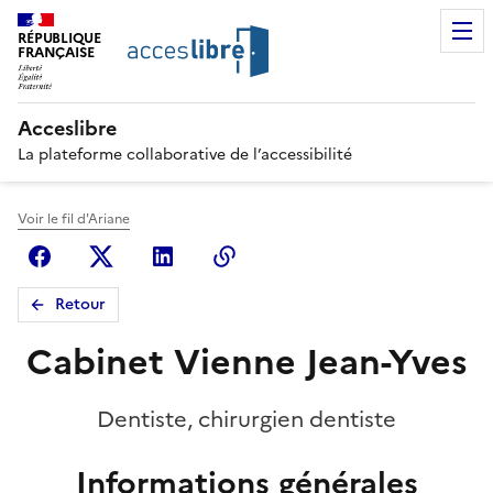
RÉPUBLIQUE
FRANÇAISE
Acceslibre
La plateforme collaborative de l’accessibilité
Voir le fil d'Ariane
Facebook
X (anciennement Twitter)
Linkedin
Copier le lien
Retour
Cabinet Vienne Jean-Yves
Dentiste, chirurgien dentiste
Informations générales