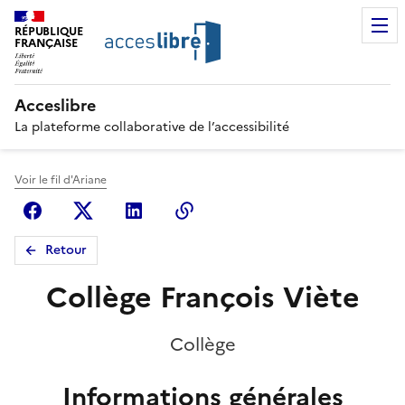
RÉPUBLIQUE
FRANÇAISE
Acceslibre
La plateforme collaborative de l’accessibilité
Voir le fil d'Ariane
Facebook
X (anciennement Twitter)
Linkedin
Copier le lien
Retour
Collège François Viète
Collège
Informations générales