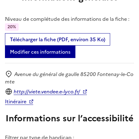
Niveau de complétude des informations de la fiche :
20%
Télécharger la fiche (PDF, environ 35 Ko)
Modifier ces informations
Avenue du général de gaulle 85200 Fontenay-le-Co
Adresse
mte
Site internet
http://viete.vendee.e-lyco.fr/
Itinéraire
Informations sur l’accessibilité
Filtrer par type de handicap :