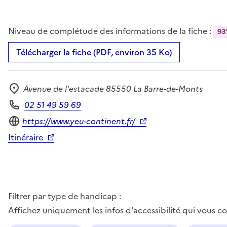
Niveau de complétude des informations de la fiche :
93
Télécharger la fiche (PDF, environ 35 Ko)
Avenue de l'estacade 85550 La Barre-de-Monts
Adresse
02 51 49 59 69
Téléphone
Site internet
https://www.yeu-continent.fr/
Itinéraire
Filtrer par type de handicap :
Affichez uniquement les infos d'accessibilité qui vous 