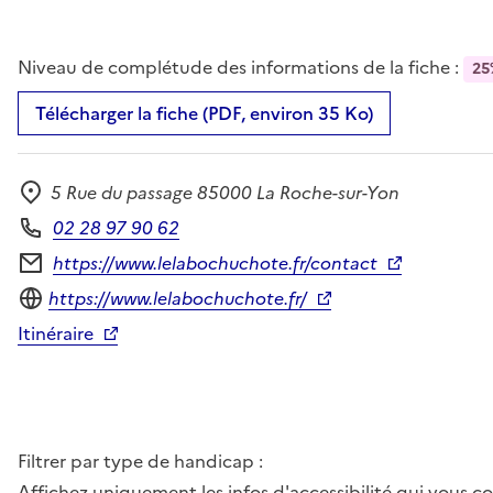
Niveau de complétude des informations de la fiche :
25
Télécharger la fiche (PDF, environ 35 Ko)
5 Rue du passage 85000 La Roche-sur-Yon
Adresse
02 28 97 90 62
Téléphone
https://www.lelabochuchote.fr/contact
Formulaire de contact
Site internet
https://www.lelabochuchote.fr/
Itinéraire
Filtrer par type de handicap :
Affichez uniquement les infos d'accessibilité qui vous 