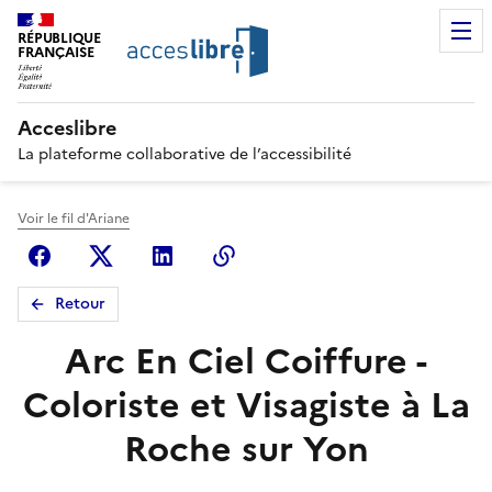
RÉPUBLIQUE
FRANÇAISE
Acceslibre
La plateforme collaborative de l’accessibilité
Voir le fil d'Ariane
Facebook
X (anciennement Twitter)
Linkedin
Copier le lien
Retour
Arc En Ciel Coiffure -
Coloriste et Visagiste à La
Roche sur Yon