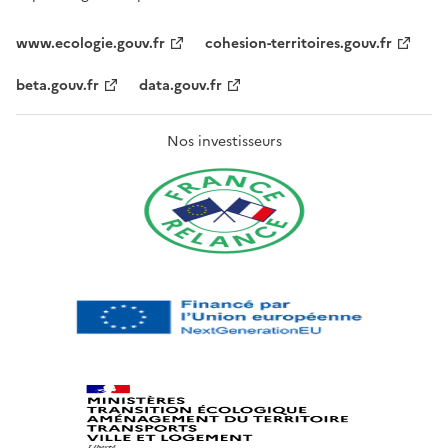
www.ecologie.gouv.fr
cohesion-territoires.gouv.fr
beta.gouv.fr
data.gouv.fr
Nos investisseurs