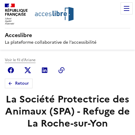
RÉPUBLIQUE
FRANÇAISE
Acceslibre
La plateforme collaborative de l’accessibilité
Voir le fil d'Ariane
Facebook
X (anciennement Twitter)
Linkedin
Copier le lien
Retour
La Société Protectrice des
Animaux (SPA) - Refuge de
La Roche-sur-Yon