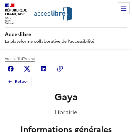
RÉPUBLIQUE
FRANÇAISE
Acceslibre
La plateforme collaborative de l’accessibilité
Voir le fil d'Ariane
Facebook
X (anciennement Twitter)
Linkedin
Copier le lien
Retour
Gaya
Librairie
Informations générales