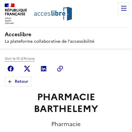
RÉPUBLIQUE
FRANÇAISE
Acceslibre
La plateforme collaborative de l’accessibilité
Voir le fil d'Ariane
Facebook
X (anciennement Twitter)
Linkedin
Copier le lien
Retour
PHARMACIE
BARTHELEMY
Pharmacie