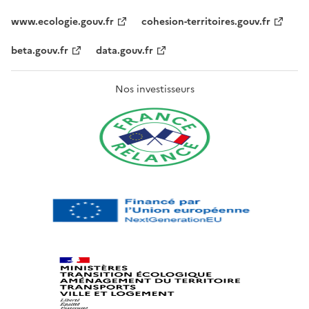
www.ecologie.gouv.fr
cohesion-territoires.gouv.fr
beta.gouv.fr
data.gouv.fr
Nos investisseurs