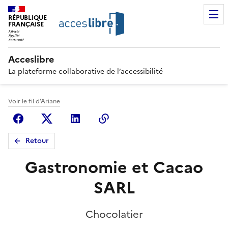
RÉPUBLIQUE
FRANÇAISE
Acceslibre
La plateforme collaborative de l’accessibilité
Voir le fil d'Ariane
Facebook
X (anciennement Twitter)
Linkedin
Copier le lien
Retour
Gastronomie et Cacao
SARL
Chocolatier