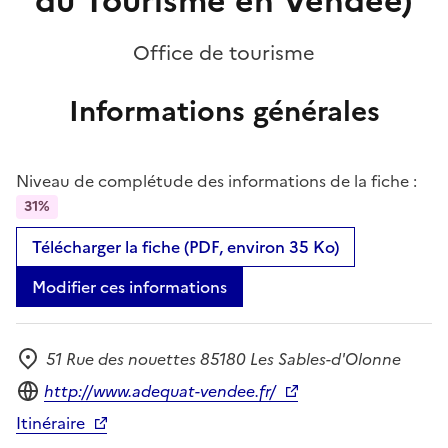
du Tourisme en Vendée)
Office de tourisme
Informations générales
Niveau de complétude des informations de la fiche :
31%
Télécharger la fiche (PDF, environ 35 Ko)
Modifier ces informations
51 Rue des nouettes 85180 Les Sables-d'Olonne
Adresse
Site internet
http://www.adequat-vendee.fr/
Itinéraire