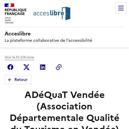
RÉPUBLIQUE
FRANÇAISE
Acceslibre
La plateforme collaborative de l’accessibilité
Voir le fil d'Ariane
Facebook
X (anciennement Twitter)
Linkedin
Copier le lien
Retour
ADéQuaT Vendée
(Association
Départementale Qualité