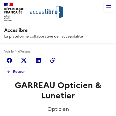
RÉPUBLIQUE
FRANÇAISE
Acceslibre
La plateforme collaborative de l’accessibilité
Voir le fil d'Ariane
Facebook
X (anciennement Twitter)
Linkedin
Copier le lien
Retour
GARREAU Opticien &
Lunetier
Opticien