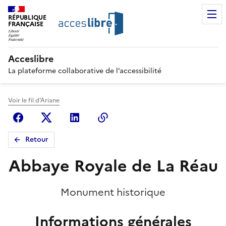
RÉPUBLIQUE
FRANÇAISE
Acceslibre
La plateforme collaborative de l’accessibilité
Voir le fil d'Ariane
Facebook
X (anciennement Twitter)
Linkedin
Copier le lien
Retour
Abbaye Royale de La Réau
Monument historique
Informations générales