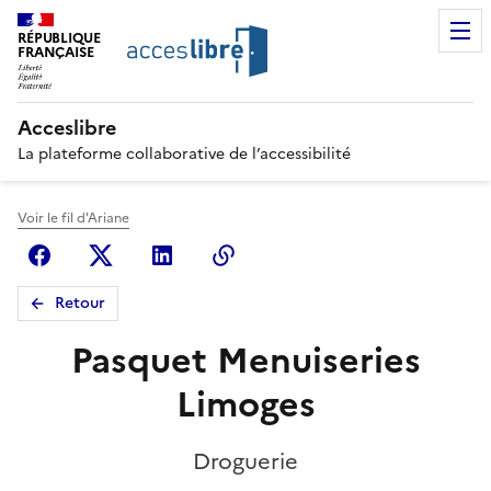
RÉPUBLIQUE
FRANÇAISE
Acceslibre
La plateforme collaborative de l’accessibilité
Voir le fil d'Ariane
Facebook
X (anciennement Twitter)
Linkedin
Copier le lien
Retour
Pasquet Menuiseries
Limoges
Droguerie