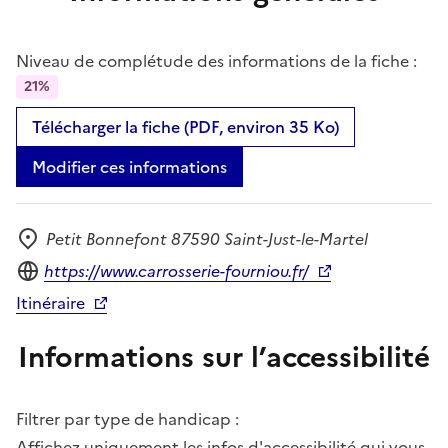
Niveau de complétude des informations de la fiche :
21%
Télécharger la fiche (PDF, environ 35 Ko)
Modifier ces informations
Petit Bonnefont 87590 Saint-Just-le-Martel
Adresse
Site internet
https://www.carrosserie-fourniou.fr/
Itinéraire
Informations sur l’accessibilité
Filtrer par type de handicap :
Affichez uniquement les infos d'accessibilité qui vous