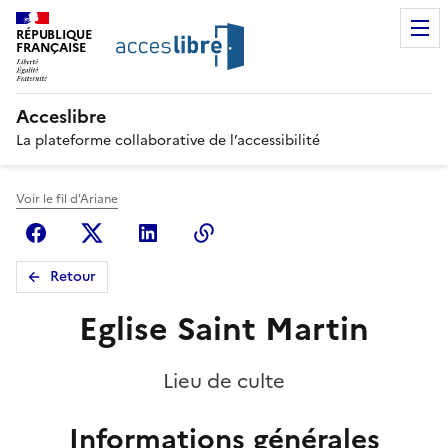
RÉPUBLIQUE
FRANÇAISE
Acceslibre
La plateforme collaborative de l’accessibilité
Voir le fil d'Ariane
Facebook
X (anciennement Twitter)
Linkedin
Copier le lien
Retour
Eglise Saint Martin
Lieu de culte
Informations générales