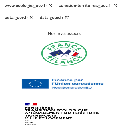
www.ecologie.gouv.fr
cohesion-territoires.gouv.fr
beta.gouv.fr
data.gouv.fr
Nos investisseurs