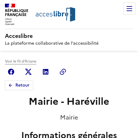
RÉPUBLIQUE
FRANÇAISE
Acceslibre
La plateforme collaborative de l’accessibilité
Voir le fil d'Ariane
Facebook
X (anciennement Twitter)
Linkedin
Copier le lien
Retour
Mairie - Haréville
Mairie
Informations générales