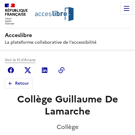
RÉPUBLIQUE
FRANÇAISE
Acceslibre
La plateforme collaborative de l’accessibilité
Voir le fil d'Ariane
Facebook
X (anciennement Twitter)
Linkedin
Copier le lien
Retour
Collège Guillaume De
Lamarche
Collège