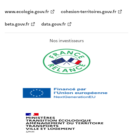
www.ecologie.gouv.fr
cohesion-territoires.gouv.fr
beta.gouv.fr
data.gouv.fr
Nos investisseurs