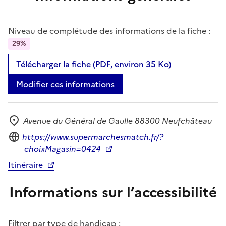
Niveau de complétude des informations de la fiche :
29%
Télécharger la fiche (PDF, environ 35 Ko)
Modifier ces informations
Avenue du Général de Gaulle 88300 Neufchâteau
Adresse
Site internet
https://www.supermarchesmatch.fr/?
choixMagasin=0424
Itinéraire
Informations sur l’accessibilité
Filtrer par type de handicap :