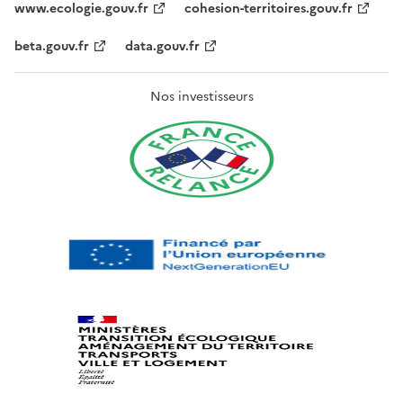
www.ecologie.gouv.fr
cohesion-territoires.gouv.fr
beta.gouv.fr
data.gouv.fr
Nos investisseurs