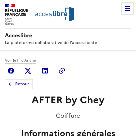
RÉPUBLIQUE
FRANÇAISE
Acceslibre
La plateforme collaborative de l’accessibilité
Voir le fil d'Ariane
Facebook
X (anciennement Twitter)
Linkedin
Copier le lien
Retour
AFTER by Chey
Coiffure
Informations générales