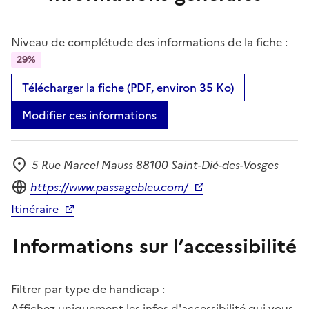
Niveau de complétude des informations de la fiche :
29%
Télécharger la fiche (PDF, environ 35 Ko)
Modifier ces informations
5 Rue Marcel Mauss 88100 Saint-Dié-des-Vosges
Adresse
Site internet
https://www.passagebleu.com/
Itinéraire
Informations sur l’accessibilité
Filtrer par type de handicap :
Affichez uniquement les infos d'accessibilité qui vous