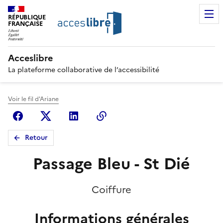
RÉPUBLIQUE
FRANÇAISE
Acceslibre
La plateforme collaborative de l’accessibilité
Voir le fil d'Ariane
Facebook
X (anciennement Twitter)
Linkedin
Copier le lien
Retour
Passage Bleu - St Dié
Coiffure
Informations générales