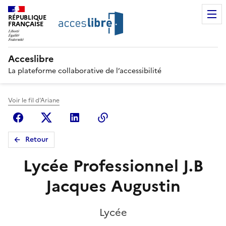
RÉPUBLIQUE
FRANÇAISE
Acceslibre
La plateforme collaborative de l’accessibilité
Voir le fil d'Ariane
Facebook
X (anciennement Twitter)
Linkedin
Copier le lien
Retour
Lycée Professionnel J.B
Jacques Augustin
Lycée