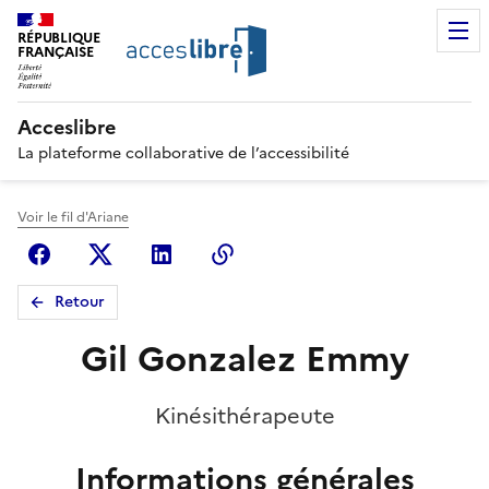
RÉPUBLIQUE
FRANÇAISE
Acceslibre
La plateforme collaborative de l’accessibilité
Voir le fil d'Ariane
Facebook
X (anciennement Twitter)
Linkedin
Copier le lien
Retour
Gil Gonzalez Emmy
Kinésithérapeute
Informations générales