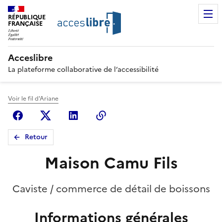
RÉPUBLIQUE
FRANÇAISE
Acceslibre
La plateforme collaborative de l’accessibilité
Voir le fil d'Ariane
Facebook
X (anciennement Twitter)
Linkedin
Copier le lien
Retour
Maison Camu Fils
Caviste / commerce de détail de boissons
Informations générales