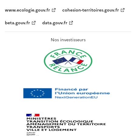
www.ecologie.gouv.fr
cohesion-territoires.gouv.fr
beta.gouv.fr
data.gouv.fr
Nos investisseurs