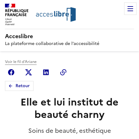
RÉPUBLIQUE
FRANÇAISE
Acceslibre
La plateforme collaborative de l’accessibilité
Voir le fil d'Ariane
Facebook
X (anciennement Twitter)
Linkedin
Copier le lien
Retour
Elle et lui institut de
beauté charny
Soins de beauté, esthétique