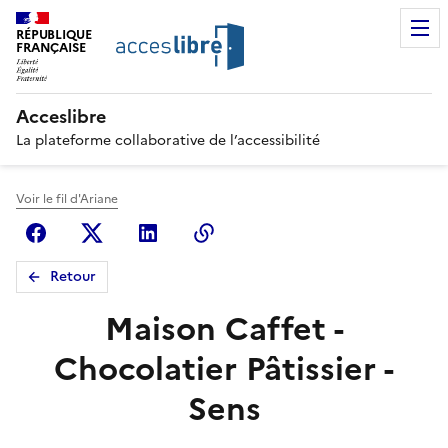
RÉPUBLIQUE
FRANÇAISE
Acceslibre
La plateforme collaborative de l’accessibilité
Voir le fil d'Ariane
Facebook
X (anciennement Twitter)
Linkedin
Copier le lien
Retour
Maison Caffet -
Chocolatier Pâtissier -
Sens