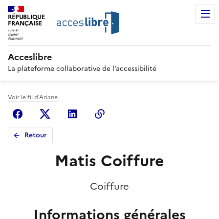
RÉPUBLIQUE
FRANÇAISE
Acceslibre
La plateforme collaborative de l’accessibilité
Voir le fil d'Ariane
Facebook
X (anciennement Twitter)
Linkedin
Copier le lien
Retour
Matis Coiffure
Coiffure
Informations générales