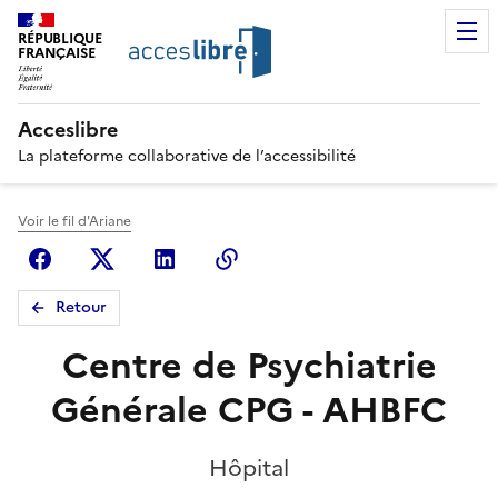
RÉPUBLIQUE
FRANÇAISE
Acceslibre
La plateforme collaborative de l’accessibilité
Voir le fil d'Ariane
Facebook
X (anciennement Twitter)
Linkedin
Copier le lien
Retour
Centre de Psychiatrie
Générale CPG - AHBFC
Hôpital