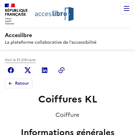
RÉPUBLIQUE
FRANÇAISE
Acceslibre
La plateforme collaborative de l’accessibilité
Voir le fil d'Ariane
Facebook
X (anciennement Twitter)
Linkedin
Copier le lien
Retour
Coiffures KL
Coiffure
Informations générales