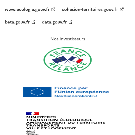
www.ecologie.gouv.fr
cohesion-territoires.gouv.fr
beta.gouv.fr
data.gouv.fr
Nos investisseurs