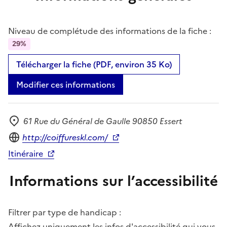
Niveau de complétude des informations de la fiche :
29%
Télécharger la fiche (PDF, environ 35 Ko)
Modifier ces informations
61 Rue du Général de Gaulle 90850 Essert
Adresse
Site internet
http://coiffureskl.com/
Itinéraire
Informations sur l’accessibilité
Filtrer par type de handicap :
Affichez uniquement les infos d'accessibilité qui vous