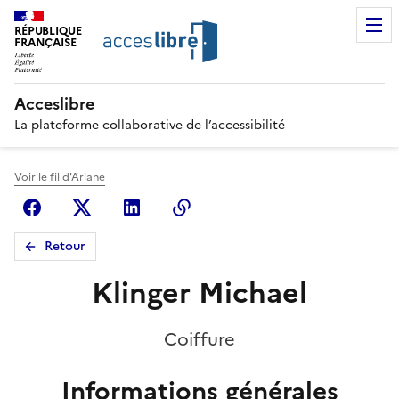
RÉPUBLIQUE
FRANÇAISE
Acceslibre
La plateforme collaborative de l’accessibilité
Voir le fil d'Ariane
Facebook
X (anciennement Twitter)
Linkedin
Copier le lien
Retour
Klinger Michael
Coiffure
Informations générales