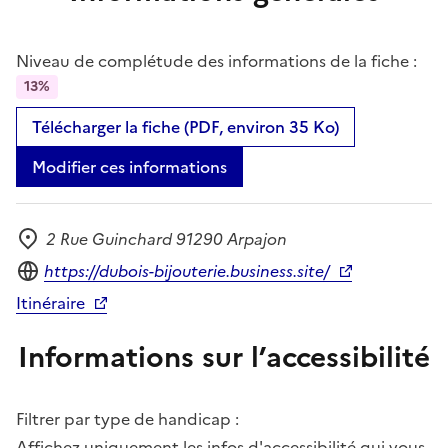
Niveau de complétude des informations de la fiche :
13%
Télécharger la fiche (PDF, environ 35 Ko)
Modifier ces informations
2 Rue Guinchard 91290 Arpajon
Adresse
Site internet
https://dubois-bijouterie.business.site/
Itinéraire
Informations sur l’accessibilité
Filtrer par type de handicap :
Affichez uniquement les infos d'accessibilité qui vous