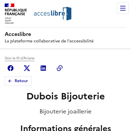
RÉPUBLIQUE
FRANÇAISE
Acceslibre
La plateforme collaborative de l’accessibilité
Voir le fil d'Ariane
Facebook
X (anciennement Twitter)
Linkedin
Copier le lien
Retour
Dubois Bijouterie
Bijouterie joaillerie
Informations générales