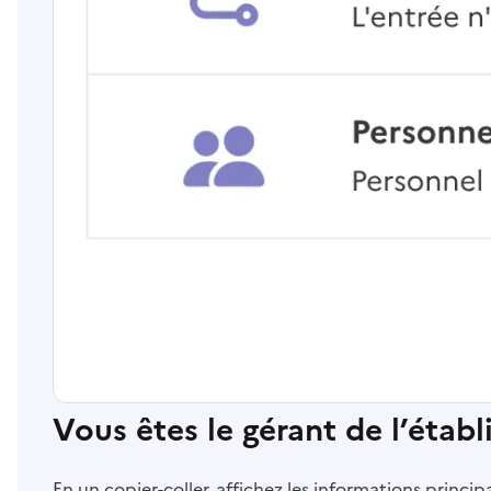
Vous êtes le gérant de l’étab
En un copier-coller, affichez les informations princi