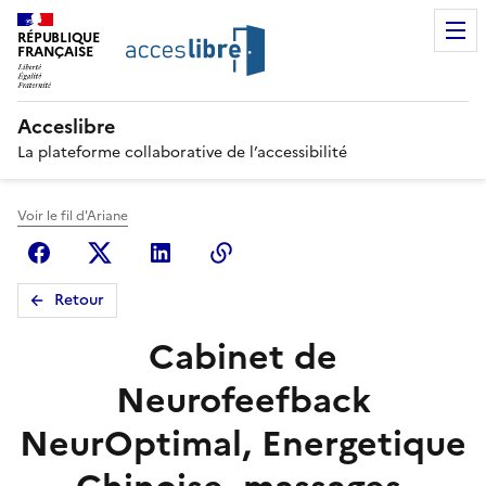
RÉPUBLIQUE
FRANÇAISE
Acceslibre
La plateforme collaborative de l’accessibilité
Voir le fil d'Ariane
Facebook
X (anciennement Twitter)
Linkedin
Copier le lien
Retour
Cabinet de
Neurofeefback
NeurOptimal, Energetique