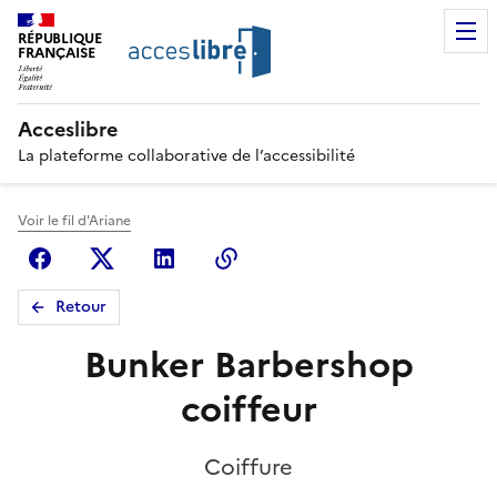
RÉPUBLIQUE
FRANÇAISE
Acceslibre
La plateforme collaborative de l’accessibilité
Voir le fil d'Ariane
Facebook
X (anciennement Twitter)
Linkedin
Copier le lien
Retour
Bunker Barbershop
coiffeur
Coiffure