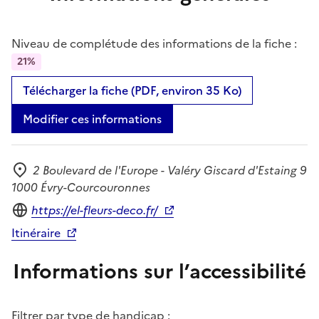
Niveau de complétude des informations de la fiche :
21%
Télécharger la fiche (PDF, environ 35 Ko)
Modifier ces informations
2 Boulevard de l'Europe - Valéry Giscard d'Estaing 9
Adresse
1000 Évry-Courcouronnes
Site internet
https://el-fleurs-deco.fr/
Itinéraire
Informations sur l’accessibilité
Filtrer par type de handicap :