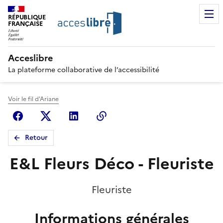
RÉPUBLIQUE
FRANÇAISE
Acceslibre
La plateforme collaborative de l’accessibilité
Voir le fil d'Ariane
Facebook
X (anciennement Twitter)
Linkedin
Copier le lien
Retour
E&L Fleurs Déco - Fleuriste
Fleuriste
Informations générales