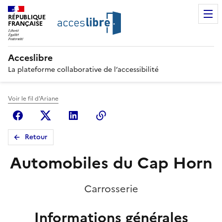
RÉPUBLIQUE
FRANÇAISE
Acceslibre
La plateforme collaborative de l’accessibilité
Voir le fil d'Ariane
Facebook
X (anciennement Twitter)
Linkedin
Copier le lien
Retour
Automobiles du Cap Horn
Carrosserie
Informations générales