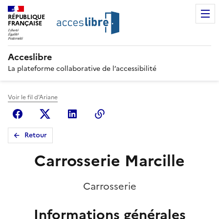
RÉPUBLIQUE
FRANÇAISE
Acceslibre
La plateforme collaborative de l’accessibilité
Voir le fil d'Ariane
Facebook
X (anciennement Twitter)
Linkedin
Copier le lien
Retour
Carrosserie Marcille
Carrosserie
Informations générales