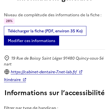
Niveau de complétude des informations de la fiche :
28%
Télécharger la fiche (PDF, environ 35 Ko)
Modifier ces informations
19 Rue de Boissy Saint Léger 91480 Quincy-sous-Sé
Adresse
nart
Site internet
https://cabinet-dentaire-7.net-lab.fr/
Itinéraire
Informations sur l’accessibilité
Filtrer par type de handicap :