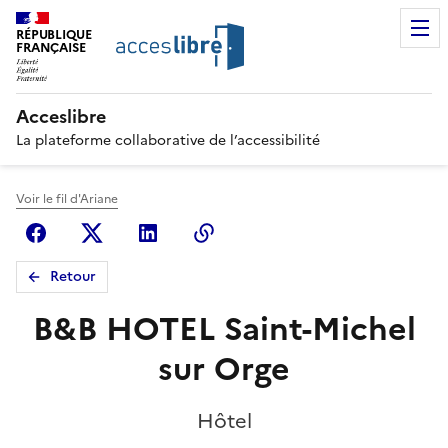
RÉPUBLIQUE
FRANÇAISE
Acceslibre
La plateforme collaborative de l’accessibilité
Voir le fil d'Ariane
Facebook
X (anciennement Twitter)
Linkedin
Copier le lien
Retour
B&B HOTEL Saint-Michel
sur Orge
Hôtel