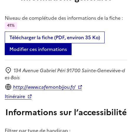
Niveau de complétude des informations de la fiche :
41%
Télécharger la fiche (PDF, environ 35 Ko)
Modifier ces informations
134 Avenue Gabriel Péri 91700 Sainte-Geneviève-d
Adresse
es-Bois
Site internet
http://www.cafemonbijou.fr/
Itinéraire
Informations sur l’accessibilité
Filtrer par type de handicap :