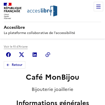
RÉPUBLIQUE
FRANÇAISE
Acceslibre
La plateforme collaborative de l’accessibilité
Voir le fil d'Ariane
Facebook
X (anciennement Twitter)
Linkedin
Copier le lien
Retour
Café MonBijou
Bijouterie joaillerie
Informations générales