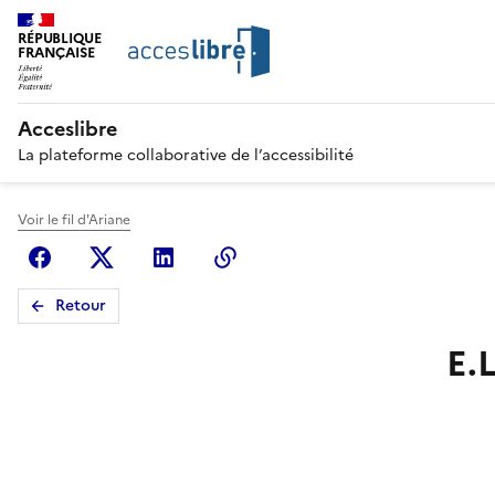
RÉPUBLIQUE
FRANÇAISE
Acceslibre
La plateforme collaborative de l’accessibilité
Voir le fil d'Ariane
Facebook
X (anciennement Twitter)
Linkedin
Copier le lien
Retour
E.