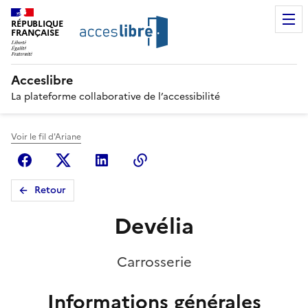
RÉPUBLIQUE
FRANÇAISE
Acceslibre
La plateforme collaborative de l’accessibilité
Voir le fil d'Ariane
Facebook
X (anciennement Twitter)
Linkedin
Copier le lien
Retour
Devélia
Carrosserie
Informations générales