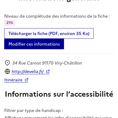
Niveau de complétude des informations de la fiche :
21%
Télécharger la fiche (PDF, environ 35 Ko)
Modifier ces informations
34 Rue Carnot 91170 Viry-Châtillon
Adresse
Site internet
http://develia.fr/
Itinéraire
Informations sur l’accessibilité
Filtrer par type de handicap :
Affichez uniquement les infos d'accessibilité qui vous